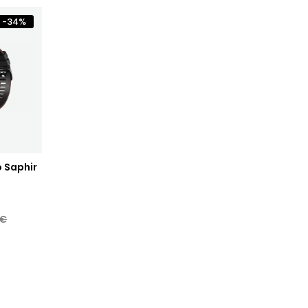
-
34
%
o Saphir
0€