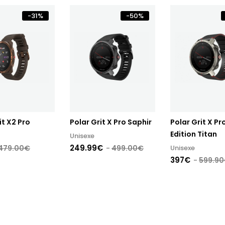
-
31
%
-
50
%
it X2 Pro
Polar Grit X Pro Saphir
Polar Grit X Pr
Edition Titan
Unisexe
249.99€
479.00€
499.00€
Unisexe
397€
599.9