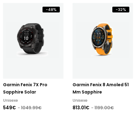
-
48
%
-
32
%
Garmin Fenix 7X Pro
Garmin Fenix 8 Amoled 51
Sapphire Solar
Mm Sapphire
Unisexe
Unisexe
549€
813.01€
1049.99€
1199.00€