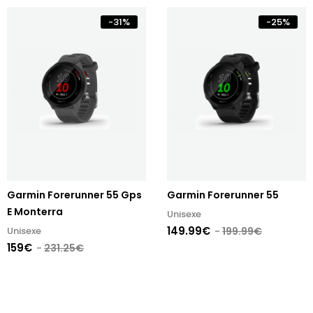
-
31
%
-
25
%
Garmin Forerunner 55 Gps
Garmin Forerunner 55
E Monterra
Unisexe
149.99€
Unisexe
199.99€
159€
231.25€