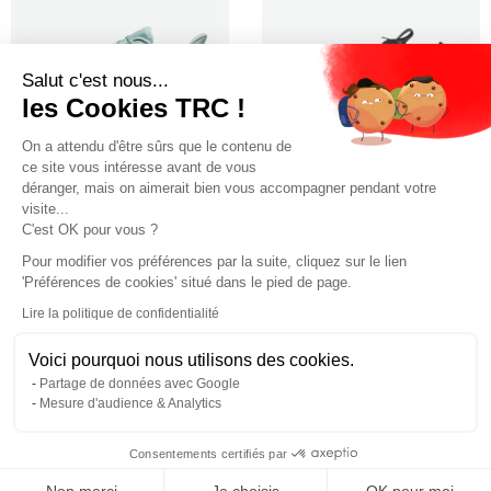
Salut c'est nous...
les Cookies TRC !
On a attendu d'être sûrs que le contenu de
ce site vous intéresse avant de vous
déranger, mais on aimerait bien vous accompagner pendant votre
visite...
Hoka One One Clifton 10 M
Salomon S/Lab Genesis 2
C'est OK pour vous ?
Homme
Unisexe
Pour modifier vos préférences par la suite, cliquez sur le lien
94.9€
200.00€
160.00€
'Préférences de cookies' situé dans le pied de page.
Lire la politique de confidentialité
Voici pourquoi nous utilisons des cookies.
Partage de données avec Google
Mesure d'audience & Analytics
Consentements certifiés par