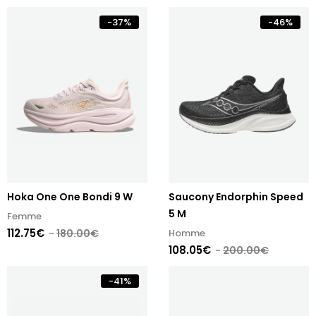
-
37
%
-
46
%
Hoka One One Bondi 9 W
Saucony Endorphin Speed
5 M
Femme
112.75€
180.00€
Homme
108.05€
200.00€
-
41
%